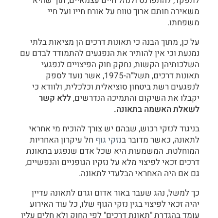
לתפקד, להתפרנס ולנהל חיים עצמאיים, תוך שהיא
משאירה חותם ארוך טווח על אורח חייו ועל חיי
משפחתו.
על כן, מתוך הבנה כי תאונות דרכים הן מציאות בלתי
נמנעת וכי אין להותיר את הנפגעים להתמודד לבדם עם
השלכותיהן הקשות, נחקק חוק הפיצויים לנפגעי
תאונות דרכים, תשל"ה-1975, אשר נועד לספק
לנפגעים רשת ביטחון סוציאלית וכלכלית, ולוודא כי
יקבלו את השיקום והתמיכה הנדרשים,
ללא קשר
לשאלת האשמה בתאונה
.
בניגוד לנזקי רכוש, שבהם יש צורך להוכיח מי אחראי
לתאונה, כאשר מדובר ב
נזקי גוף
חל עיקרון האחריות
המוחלטת. המשמעות היא שכל אדם שנפגע בתאונת
דרכים זכאי לפיצוי מלא על נזקיו הגופניים והנפשיים,
גם אם היה האחראי הבלעדי לתאונה.
כך למשל, נהג שעבר באור אדום וגרם לתאונה עדיין
יהיה זכאי לפיצוי בגין נזקי הגוף שלו, כל עוד האירוע
עומד בהגדרת "תאונת דרכים" לפי החוק ולא חלים עליו