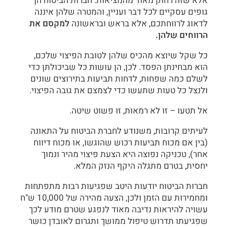
אלא שזה רחוק מאוד מהמציאות. חברות הביטוח הן
גופים עסקיים לכל דבר ועניין, והמטרה שלהן איננה
לדאוג לרווחתכם, אלא בראש ובראשונה
למקסם את
הרווחים שלהן.
כל שקל שיוצא מהכיס שלהן לטובת הפיצוי שלכם,
הוא מבחינתן הפסד. לכן, הן עושות כל שביכולתן כדי
לשלם כמה שפחות, לדחות תביעות בתירוצים שונים
ולנצל כל טעות שתעשו כדי לצמצם את גובה הפיצוי.
אל תטעו – זו לא רמאות, זו פשוט שיטה.
לעיתים קרובות, משנודע לחברת הביטוח על התאונה
(בין אם מכוח תביעות רכוש שהוגשו, או מכוח דיווח
אחר), טכניקה נפוצה היא הצעת פיצוי מהיר ונמוך
יחסית, בטרם מתגלה היקף הנזק המלא.
חברות הביטוח יודעות היטב שפגיעות רבות מתפתחות
ומחמירות עם הזמן ולכן, הצעה מהירה של 10,000 ש"ח
עשויה להיראות נדיבה מאוד לנפגע שטרם מודע לכך
שפגיעתו תדרוש טיפול ממושך ותגרום לאובדן כושר