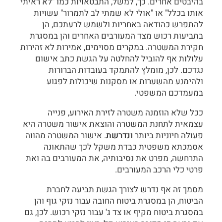
בהיבטים אחרים. כך, למשל, התבטאויות כמו "לא ראיתי
אותו בכלל" או "אולי לא שמתי לב לתמרור" עשויות
להתפרש כהודאה באחריות ולשמש לרעתכם, הן
בתביעות רכוש מצד המעורבים האחרים והן במסגרת
חקירת המשטרה. במקרים מסוימים, אמירות לא זהירות
עלולות אף להוביל להחלטה על הגשת כתב אישום
נגדכם. לכן, מומלץ להתמקד בעובדות הברורות
ולהימנע מהשערות או מסקנות שיכולות לפגוע
במעמדכם המשפטי.
ככל שלא הוזמנה משטרה לזירת האירוע, פנייה
עצמאית לתחנת המשטרה והוצאת אישור משטרה היא
פעולה חיוניות ביותר
ונדרשת
. אישור המשטרה מהווה
אסמכתא משפטית כבדת משקל לכך שהתאונה
התרחשה, מפרט את נסיבותיה, את המעורבים בה ואת
פרטי כלי הרכב המעורבים.
מסמך זה אף נדרש לצורך הגשת תביעה לחברת
הביטוח, הן במסגרת ביטוח החובה עבור נזקי גוף והן
במסגרת ביטוח מקיף או צד ג' עבור נזקי רכוש. לכן, גם