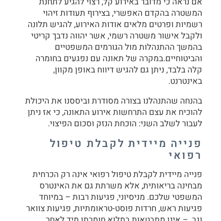
אם נראה כי מדובר באירוע קל, רצוי להגיע לתחנת
המשטרה בהקדם האפשרי, בצירוף תעודות זיהוי
רשמיות ופרטים מלאים אודות האירוע, להגיש תלונה
ולקבל אישור משטרה רשמי, אשר יהווה נדבך קריטי
בהמשך ההתנהלות מול הגורמים המשפטיים
והביטוחיים.במקרה של תאונה עם נפגעים בחומרה
קלה בלבד, ניתן גם להגיש דיווח באופן מקוון,
באינטרנט.
בהנחה שהתנהלנו בצורה מסודרת וביססנו את היכולת
להוכיח את עצם התרחשות אירוע התאונה, כי אז ניתן
לעבור לשלב השני: הוכחת הנזק וסכום הפיצוי.
פנייה מיידית לקבלת טיפול
רפואי
פנייה מיידית לקבלת טיפול רפואי אינה רק הכרחית
מבחינה בריאותית, אלא משרתת גם את האינטרס
המשפטי שלכם. מניסיוני, פגיעות רבות – במיוחד
פגיעות ראש, חרדות פוסט-טראומתיות, פגיעות צוואר
וגב – אינן מתבטאות במלוא חומרתן מיד לאחר