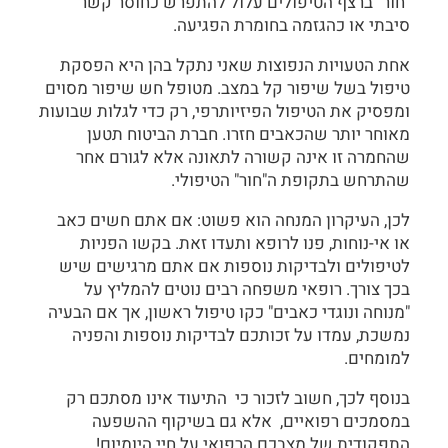
"חור" ברצף הטיפולים עלול להתפרש כחוסר קשר
סיבתי או כהגזמה בחומרת הפגיעה.
אחת הטעויות הנפוצות שאני נתקל בהן היא הפסקת
טיפול בשל שיפור קל במצב. מטופל חש שיפור מסוים
ומפסיק את הטיפול הפיזיותרפי, רק כדי לגלות שבועות
מאוחר יותר שהכאבים חזרו. חברת הביטוח תטען
שהחמרה זו אינה קשורה לתאונה אלא לגורם אחר
שהתרחש בתקופת ה"חור" הטיפולי.
לכן, העיקרון המנחה הוא פשוט: אם אתם חשים כאב
או אי-נוחות, פנו לרופא ותעדו זאת. בקשו הפניות
לטיפולים ולבדיקות נוספות אם אתם מרגישים שיש
בכך צורך. רופאי משפחה רבים נוטים להמליץ על
"מנוחה ונוגדי כאבים" כקו טיפול ראשון, אך אם הבעיה
נמשכת, עמדו על זכותכם לבדיקות נוספות והפניה
למומחים.
בנוסף לכך, חשוב לזכור כי התיעוד אינו מסתכם רק
במסמכים רפואיים, אלא גם בשיקוף ההשפעה
התפקודית של מצבכם הרפואי על חיי היומיום!