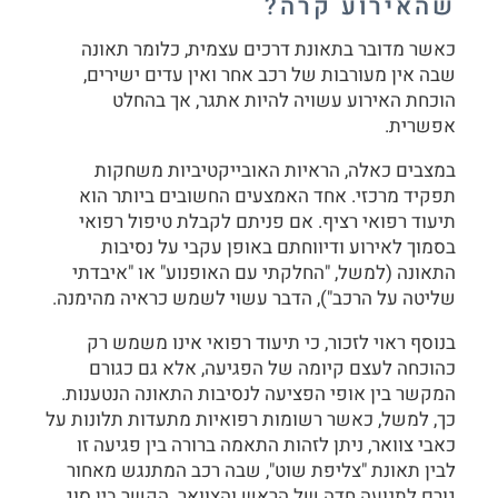
שהאירוע קרה
?
כאשר מדובר בתאונת דרכים עצמית, כלומר תאונה
שבה אין מעורבות של רכב אחר ואין עדים ישירים,
הוכחת האירוע עשויה להיות אתגר, אך בהחלט
אפשרית.
במצבים כאלה, הראיות האובייקטיביות משחקות
תפקיד מרכזי. אחד האמצעים החשובים ביותר הוא
תיעוד רפואי רציף. אם פניתם לקבלת טיפול רפואי
בסמוך לאירוע ודיווחתם באופן עקבי על נסיבות
התאונה (למשל, "החלקתי עם האופנוע" או "איבדתי
שליטה על הרכב"), הדבר עשוי לשמש כראיה מהימנה.
בנוסף ראוי לזכור, כי תיעוד רפואי אינו משמש רק
כהוכחה לעצם קיומה של הפגיעה, אלא גם כגורם
המקשר בין אופי הפציעה לנסיבות התאונה הנטענות.
כך, למשל, כאשר רשומות רפואיות מתעדות תלונות על
כאבי צוואר, ניתן לזהות התאמה ברורה בין פגיעה זו
לבין תאונת "צליפת שוט", שבה רכב המתנגש מאחור
גורם לתנועה חדה של הראש והצוואר. הקשר בין סוג