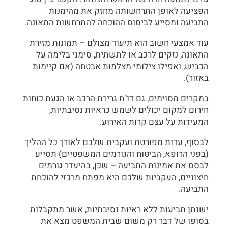
הפציעה לאופן התרחשותה מחזק את מהימנות
התביעה ומסייע לביסוס ההוכחה להתרחשות התאונה.
עוד אמצעי חשוב הוא תיעוד מצולם – תמונות מזירת
התאונה, נזקים לרכב או לתשתית, סימני בלימה על
הכביש, ואפילו צילומי מצלמות אבטחה (אם קיימות
באזור).
במקרים מסוימים, גם דו"ח גרירת הרכב או הגעת כוחות
חירום למקום יכולים לשמש כראיות נסיבתיות,
המעידות על עצם קרות האירוע.
לבסוף, עדות מפורטת ועקבית שלכם לאורך כל ההליך
(בפני הרופא, הביטוח והגורמים המשפטיים) תסייע
לבסס את אמינות התביעה – שכן, בהיעדר גורמים
חיצוניים, העקביות שלכם היא מפתח מרכזי להוכחת
התביעה.
ישנתן תביעות ללא ראיות נסיבתיות, אשר מתקבלות
בסופו של דבר רק משום שבית המשפט מצא את