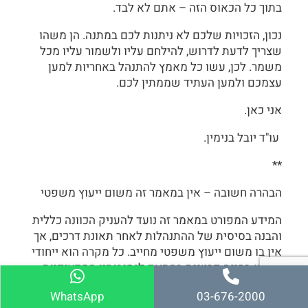
בתוך כל הכאוס הזה – אתם לא לבד.
נכון, הזכויות שלכם לא ניתנות לכם במתנה. הן משהו
שצריך לדעת לדרוש, להילחם עליו ולשמור עליו מכל
משמר. לכן, עשו כל מאמץ להתנהל באחריות למען
עצמכם ולמען העתיד שממתין לכם.
אני כאן.
עו"ד יובל בנימין.
**
הבהרה חשובה – אין במאמר זה משום ייעוץ משפטי
המידע המפורט במאמר זה נועד להעניק הכוונה כללית
והבנה בסיסית של ההתנהלות לאחר תאונת דרכים, אך
אין בו משום ייעוץ משפטי מחייב. כל מקרה הוא ייחודי
ודורש בחינה פרטנית בהתאם לנסיבותיו הספציפיות.
לכן, לפני קבלת החלטות בנוגע לזכויותיכם ולדרכי
WhatsApp
03-676-2000
הפעולה האפשריות, מומלץ לפנות לייעוץ משפטי