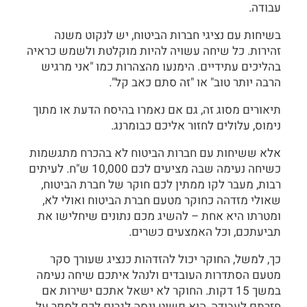
עבודה.
בשיחות עם נציגי חברות הביטוח, יש לנקוט משנה
זהירות. כל שיחה עשויה להיות מוקלטת ולשמש כראיה
בהליכים עתידיים. הימנעו מהצהרות כמו "אני מרגיש
הרבה יותר טוב" או "זה סתם כאב קל".
תיאורים מסוג זה, גם אם נאמרו בהיסח הדעת או מתוך
נימוס, עלולים לחזור אליכם כבומרנג.
אלא ששיחות עם חברות הביטוח לא בהכרח מתגשמות
כשיחה נעימה שבה מציעים לכם 10,000 ש"ח. לעיתים
רבות, מעבר לקו ממתין לכם חוקר של חברת הביטוח,
שאולי מזדהה כחוקר מטעם חברת הביטוח ואולי לא,
ומטרתו היא אחת – להשיג מכם נתונים שיחלישו את
תביעתכם, וכל האמצעים כשרים.
כך, למשל, החוקר יכול להזדהות כנציג שעורך סקר
מטעם הסתדרות העובדים ולנהל איתכם שיחה נעימה
במשך 15 דקות. החוקר לא ישאל אתכם ישירות אם
חזרתם לעבודה, הוא פשוט ינסה לגרום לכם לספר על