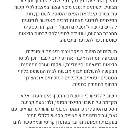
תהליך התביעה בגין נזקי גוף עלול להימשך זמן לא
מבוטל, ולעיתים הנפגע מוצא עצמו במצב כלכלי קשה
עוד בטרם קיבל את הפיצוי הסופי. לשם כך, חוק
הפיצויים לנפגעי תאונות דרכים מאפשר לנפגעים
להגיש בקשה ל"תשלום תכוף" – מקדמה כספית
מחברת הביטוח, שנועדה לסייע להם לכסות הוצאות
שוטפות עד להכרעה בתביעה.
תשלום זה מיועד בעיקר עבור נפגעים שסובלים
מפגיעה חמורה ואיבדו את יכולתם לעבוד, וכן לכיסוי
הוצאות רפואיות, סיעודיות, שיקום ועזרה יומיומית.
הבקשה לתשלום תכוף מוגשת לבית המשפט בליווי
מסמכים רפואיים וכלכליים המוכיחים את הצורך
הדחוף בתמיכה כספית.
חשוב להדגיש כי התשלום התכוף אינו מענק, אלא
מקדמה על חשבון הפיצוי הסופי, ולכן בעת קביעת
הסכום הסופי, ינוכו ממנו הסכומים ששולמו מראש. עם
זאת, עבור נפגעים שמצויים בקושי כלכלי חמור
בעקבות התאונה, מדובר בפתרון קריטי שמאפשר להם