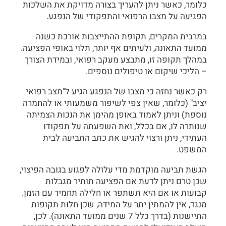
כלומר, כאשר ניתן להעריך בצורה מדויקת את השלכות
הפגיעה על מצבו הרפואי והתפקודי של הנפגע.
במרבית המקרים, תקופת ההתייצבות אורכת כשנה
ממועד התאונה, ולעיתים אף יותר, תלוי באופי הפציעה.
במהלך תקופה זו, מתבצע מעקב רפואי, ובמידת הצורך
– הליכי שיקום או טיפולים נוספים.
רק כאשר נחזה כי מצבו של הנפגע הגיע ל"מצב רפואי
יציב" (כלומר, שאין צפי לשיפור משמעותי או להחמרה
נוספת) וניתן לאמוד באופן מהימן את הנכות הצמיתה
שנותרה לו, אם בכלל, ואת השפעתה על תפקודו
העתידי, ניתן ורצוי להגיש את כתב התביעה לבית
המשפט.
הגשת תביעה מוקדמת מדי עלולה לפגוע בגובה הפיצוי,
שכן טרם ניתן לדעת אם הפציעה תותיר מגבלות
קבועות או אם היא תשתפר או חלילה תחמיר עם הזמן.
מנגד, אין להמתין יתר על המידה, שכן חלות תקופות
התיישנות (בדרך כלל 7 שנים ממועד התאונה). לכן,