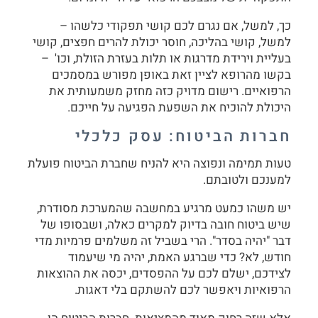
כך, למשל, אם נגרם לכם קושי תפקודי כלשהו –
למשל, קושי בהליכה, חוסר יכולת להרים חפצים, קושי
בעליית וירידת מדרגות או תלות בעזרת הזולת, וכו' –
בקשו מהרופא לציין זאת באופן מפורש במסמכים
הרפואיים. רישום מדויק כזה מחזק משמעותית את
היכולת להוכיח את השפעת הפגיעה על חייכם.
חברות הביטוח: עסק כלכלי
טעות תמימה ונפוצה היא להניח שחברת הביטוח פועלת
למענכם ולטובתם.
יש משהו כמעט מרגיע במחשבה שהמערכת מסודרת,
שיש ביטוח חובה בדיוק למקרים כאלה, ושבסופו של
דבר "יהיה בסדר". הרי בשביל זה משלמים פרמיות מדי
חודש, לא? כדי שברגע האמת, יהיה מי שיעמוד
לצידכם, ישלם לכם על ההפסדים, יכסה את ההוצאות
הרפואיות ויאפשר לכם להשתקם בלי דאגות.