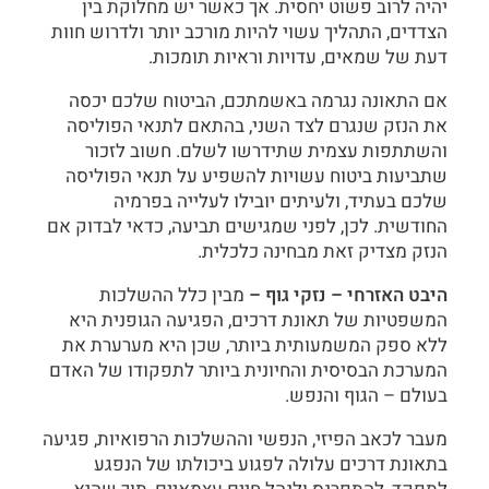
יהיה לרוב פשוט יחסית. אך כאשר יש מחלוקת בין
הצדדים, התהליך עשוי להיות מורכב יותר ולדרוש חוות
דעת של שמאים, עדויות וראיות תומכות.
אם התאונה נגרמה באשמתכם, הביטוח שלכם יכסה
את הנזק שנגרם לצד השני, בהתאם לתנאי הפוליסה
והשתתפות עצמית שתידרשו לשלם. חשוב לזכור
שתביעות ביטוח עשויות להשפיע על תנאי הפוליסה
שלכם בעתיד, ולעיתים יובילו לעלייה בפרמיה
החודשית. לכן, לפני שמגישים תביעה, כדאי לבדוק אם
הנזק מצדיק זאת מבחינה כלכלית.
היבט האזרחי – נזקי גוף –
מבין כלל ההשלכות
המשפטיות של תאונת דרכים, הפגיעה הגופנית היא
ללא ספק המשמעותית ביותר, שכן היא מערערת את
המערכת הבסיסית והחיונית ביותר לתפקודו של האדם
בעולם – הגוף והנפש.
מעבר לכאב הפיזי, הנפשי וההשלכות הרפואיות, פגיעה
בתאונת דרכים עלולה לפגוע ביכולתו של הנפגע