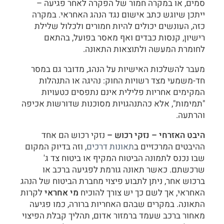
סמים, או במקרה חמור של הפקרה לאחר פגיעה –
ייתכן שיוגש כתב אישום נגד הנהג האחראי. במקרה
כזה, העונשים יכולים להיות חמורים ולכלול שלילת
רישיון, קנסות כבדים ואף מאסר בפועל, בהתאם
לחומרת המעשה ולתוצאות התאונה.
מעבר להשלכות האישיות על הנהג, מדובר גם במסר
חד-משמעי מצד רשויות החוק: נהיגה או התנהלות
המקימים אחריות פלילית אינם נתפסים כטעויות
"תמימות", אלא כהתנהגויות מסוכנות שדורשות אכיפה
והרתעה.
היבט האזרחי – נזקי רכוש –
נזקי רכוש הם אחד
ההיבטים המרכזיים ב
תאונות דרכים
, וזה בדיוק המקום
שבו נכנס לתמונה הביטוח המקיף או ביטוח צד ג'
שרכשתם. כאשר תאונה גורמת לפגיעה ברכב או
ברכוש אחר, ניתן לתבוע פיצוי מחברת הביטוח של הנהג
האחראי, אך לשם כך יש צורך להוכיח
מי אחראי
לקרות
התאונה. במקרים שבהם האחריות ברורה, כמו פגיעה
מאחור ברכב שעמד ברמזור אדום, תהליך קבלת הפיצוי