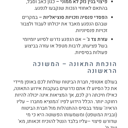
פיצוי בגין נזק לא ממוני –
כגון כאב וסבל,
בהתאם לאחוזי הנכות שנקבעו לנפגע.
הפסדי פנסיה וזכויות סוציאליות –
במקרים
שבהם הנפגע מאבד את יכולתו לעבוד ולצבור
זכויות פנסיוניות.
עזרת צד ג' –
אם הנפגע נדרש לסיוע יומיומי
בשל פציעתו, לרבות מטפל או עזרה בביצוע
פעולות בסיסיות.
הוכחת התאונה – המשוכה
הראשונה
בעולם אוטופי, חברת הביטוח שולחת לכם באופן מיידי
את כל הסיוע לו אתם נדרשים בעקבות אירוע התאונה,
כאילו חיכתה רק לכם, אך המציאות אינה יכולה להיות
רחוקה יותר. הכלל הידוע לפיו 'המוציא מחברו – עליו
הראיה' עומד בבסיס ההתנהלות מול חברת הביטוח
(ובבית המשפט) ומשמעותו הפשוטה היא כי מי
שדורש פיצוי –עליו בלבד הנטל להוכיח זכאותו, מא'
ועד ת'.