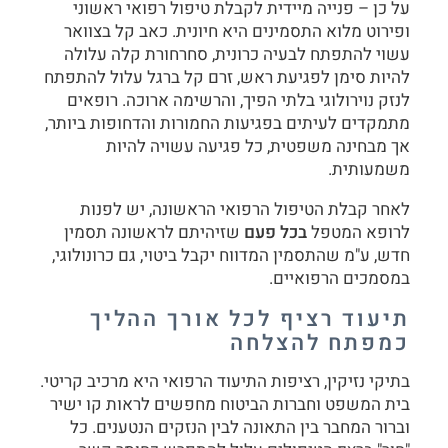
על כן – פנייה מיידית לקבלת טיפול רפואי ראשוני
ופירוט מלוא התסמינים היא חיונית. כאב קל בצוואר
עשוי להתפתח לבעיה כרונית, סחרחורת קלה עלולה
להיות סימן לפגיעת ראש, זרם קל ברגל עלול להתפתח
לנזק נוירולוגי בלתי הפיך, והרשימה ארוכה. רופאים
מתמקדים לעיתים בפגיעות החמורות והדחופות ביותר,
אך מבחינה משפטית, כל פגיעה עשויה להיות
משמעותית.
לאחר קבלת הטיפול הרפואי הראשונה, יש לפנות
לרופא המטפל
בכל פעם
שזיהיתם לראשונה תסמין
חדש, ע"מ שהתסמין המדווח יקבל ביטוי, גם כרונולוגי,
במסמכים הרפואיים.
תיעוד רציף לכל אורך ההליך
כמפתח להצלחה
בתיקי נזיקין, רציפות התיעוד הרפואי היא מרכיב קריטי.
בית המשפט וחברות הביטוח מחפשים לראות קו ישיר
וברור המחבר בין התאונה לבין הנזקים הנטענים. כל