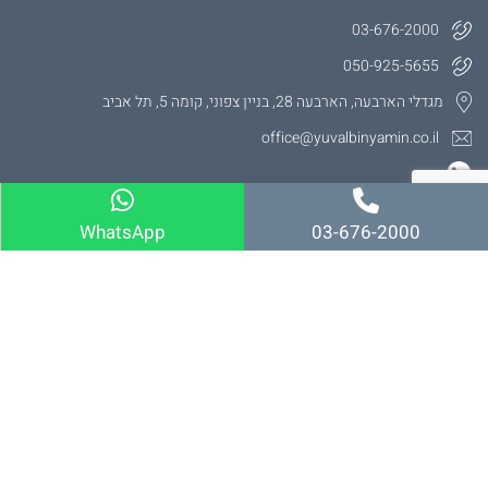
03-676-2000
050-925-5655
מגדלי הארבעה, הארבעה 28, בניין צפוני, קומה 5, תל אביב
office@yuvalbinyamin.co.il
WhatsApp
03-676-2000
התמחויות המשרד
עורך דין תאונות דרכים נזקי גוף
עורך דין תאונות דרכים
עורך דין תאונות דרכים תל אביב
תאונות עבודה
עורך דין תאונות עבודה
פוליסות ביטוח פרטיות
עורך דין לענייני נזקי גוף
נכות כללית
עורך דין נזקי גוף תל אביב
נזקי גוף בגין רשלנות
תביעות נזקי גוף
ביטוח תאונות תלמידים
תביעת נזיקין תאונת עבודה
ביטוח לאומי
תביעה נגד העירייה נפילה ברחוב