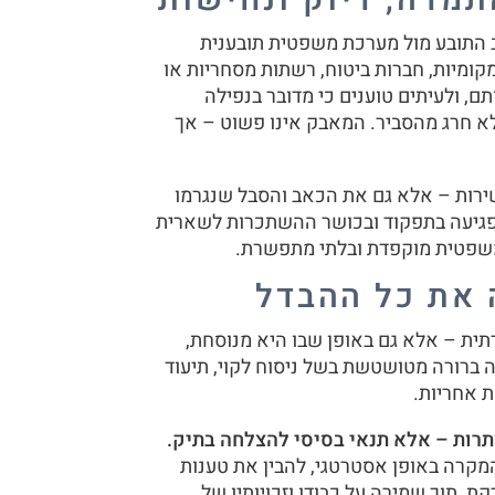
צב התובע מול מערכת משפטית תובענית
מקומיות, חברות ביטוח, רשתות מסחריות או
ם, ולעיתים טוענים כי מדובר בנפילה
א חרג מהסביר. המאבק אינו פשוט – אך
ירות – אלא גם את הכאב והסבל שנגרמו
 הפגיעה בתפקוד ובכושר ההשתכרות לשארית
 משפטית מוקפדת ובלתי מתפשרת.
 את כל ההבדל
ית – אלא גם באופן שבו היא מנוסחת,
 ברורה מטושטשת בשל ניסוח לקוי, תיעוד
 אחריות.
ותרות – אלא תנאי בסיסי להצלחה בתיק.
המקרה באופן אסטרטגי, להבין את טענות
, תוך שמירה על כבודו וזכויותיו של