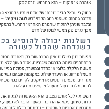
אזהרה או פיקוח – הוא התרחש וגרם לנזק.
החוק בישראל מכיר בזכותו של אדם שנפגע כתוצאה מ
מדובר בתחום משפטי רחב הקרוי
"
רשלנות נזיקית"
– 
ובלבד שניתן להוכיח שהגורם האחראי התרשל בתפקיד
מכך נגרם נזק ממשי לגופו של אדם.
רשלנות יכולה להופיע בכל
כשנדמה שהכול כשורה
פגיעות בגין רשלנות אינן מתרחשות רק באתרים מסוכנ
היומיומיים ביותר: מדרגות ציבוריות, אזור חשוך ללא 
משטח חלקלק בלובי או בחדר ובמשרד, פסולת בניין ש
חשמל פרוש, או היעדר שילוט במקומות שבהם נשקפת
מגודרים, מכסים רופפים או מתקנים לקויים בגני משחק
להוות מלכודת של ממש למי שאינו מודע להם.
המשותף לכל אותם מצבים הוא האפשרות למנוע את ה
גידור, סימון, ניקוי או הדרכה. כאשר הדבר לא נעשה, 
מתגבשת אחריות משפטית – ונפתחת הדלת לתביעה בגי