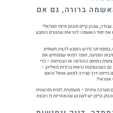
שמה ברורה, גם אם
עבודה, שבהן קיים מנגנון פיצוי סוציאלי
ח את יסוד האשמה: להראות שהגורם הנתבע
, במסגרתה נדרש התובע להציג תשתית
סיבות הפגיעה, חומר רפואי שממחיש את
צועית בתחום ההנדסה או הבטיחות – כדי
גם כשהנסיבות נראות ברורות מאליהן –
 הייתה דרך סבירה למנוע אותו? והאם
 אחראי?
 מערכה עיונית – משפטית, לוגית ופרשנית
הנזק קיים; יש לשכנע שהאחריות לו רובצת
תמדה, דיוק ונחישות