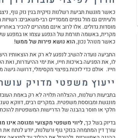
כאשר מוגשת תביעת רשלנות נזיקית בגין נזק גוף, ני
ולעיתים גם מול גופים ממסדיים רבי-משאבים: רשויות 
מוסדות גדולים. אלו לרוב אינם ממהרים להכיר באחריות
מקרית, באשמה תורמת של הנפגע עצמו או במפגע של
כאשר מנוהל נכון,
הוא נושא פירות של ממש!
התביעה נועדה להשיב לנפגע לא רק את הוצאותיו היש
לו, את הפגיעה באיכות חייו, את ימי ההיעדרות, ואת
חייו. אולם כדי לזכות בפיצוי מקסימלי, דרושה גישה
ייעוץ משפטי מדויק עושה
בתביעות רשלנות, ההצלחה תלויה לא רק באמת העובדת
מונגשת ומבוססת משפטית. במקרים רבים, דווקא טענה
חלקי או חוסר בהבנה של הדרישות המשפטיות להוכחת
בדיוק בשל כך,
ליווי משפטי מקצועי ומנוסה אינו מ
עורך דין המתמחה בנזקי גוף ורשלנות, יודע לנתח את 
ההגנה האפשריות, ולהוביל את ההליך עד לתוצאה צודקת