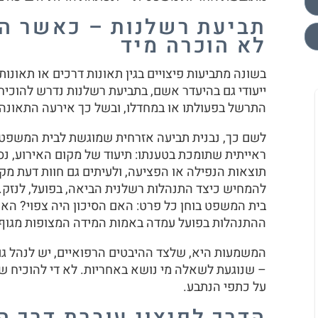
תביעת רשלנות – כאשר הא
לא הוכרה מיד
בשונה מתביעות פיצויים בגין תאונות דרכים או תאונות 
ייעודי גם בהיעדר אשם, בתביעת רשלנות נדרש להוכי
התרשל בפעולתו או במחדלו, ובשל כך אירעה התאונה.
לשם כך, נבנית תביעה אזרחית שמוגשת לבית המשפט
ראייתית שתומכת בטענתו: תיעוד של מקום האירוע, נ
תוצאות הנפילה או הפציעה, ולעיתים גם חוות דעת מק
להמחיש כיצד התנהלות רשלנית הביאה, בפועל, לנזק. 
בית המשפט בוחן כל פרט: האם הסיכון היה צפוי? האם
ההתנהלות בפועל עמדה באמות המידה המצופות מגוף
המשמעות היא, שלצד ההיבטים הרפואיים, יש לנהל גם
– שנוגעת לשאלה מי נושא באחריות. לא די להוכיח ש
על כתפי הנתבע.
הדרך לפיצוי עוברת דרך ה