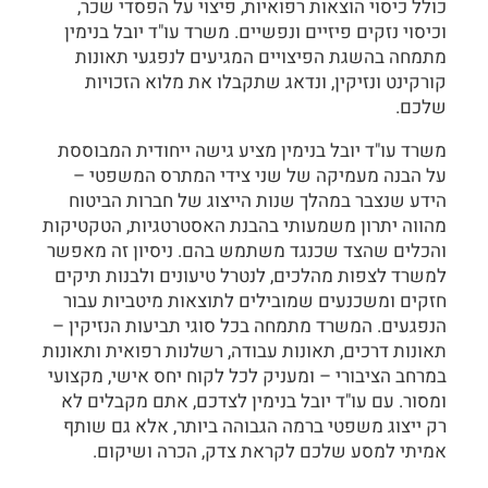
כולל כיסוי הוצאות רפואיות, פיצוי על הפסדי שכר,
וכיסוי נזקים פיזיים ונפשיים. משרד עו"ד יובל בנימין
מתמחה בהשגת הפיצויים המגיעים לנפגעי תאונות
קורקינט ונזיקין, ונדאג שתקבלו את מלוא הזכויות
שלכם.
משרד עו"ד יובל בנימין מציע גישה ייחודית המבוססת
על הבנה מעמיקה של שני צידי המתרס המשפטי –
הידע שנצבר במהלך שנות הייצוג של חברות הביטוח
מהווה יתרון משמעותי בהבנת האסטרטגיות, הטקטיקות
והכלים שהצד שכנגד משתמש בהם. ניסיון זה מאפשר
למשרד לצפות מהלכים, לנטרל טיעונים ולבנות תיקים
חזקים ומשכנעים שמובילים לתוצאות מיטביות עבור
הנפגעים. המשרד מתמחה בכל סוגי תביעות הנזיקין –
תאונות דרכים, תאונות עבודה, רשלנות רפואית ותאונות
במרחב הציבורי – ומעניק לכל לקוח יחס אישי, מקצועי
ומסור. עם עו"ד יובל בנימין לצדכם, אתם מקבלים לא
רק ייצוג משפטי ברמה הגבוהה ביותר, אלא גם שותף
אמיתי למסע שלכם לקראת צדק, הכרה ושיקום.